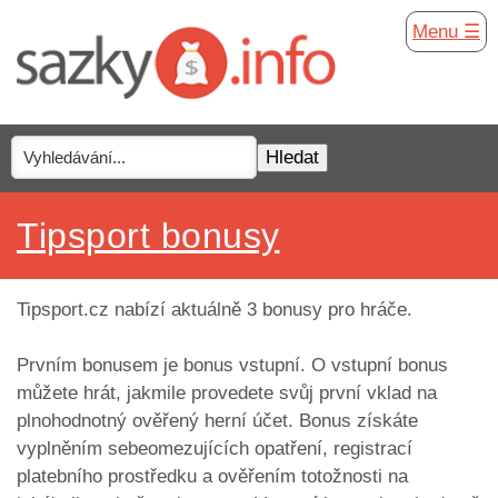
Menu ☰
Tipsport bonusy
Tipsport.cz nabízí aktuálně 3 bonusy pro hráče.
Prvním bonusem je bonus vstupní. O vstupní bonus
můžete hrát, jakmile provedete svůj první vklad na
plnohodnotný ověřený herní účet. Bonus získáte
vyplněním sebeomezujících opatření, registrací
platebního prostředku a ověřením totožnosti na