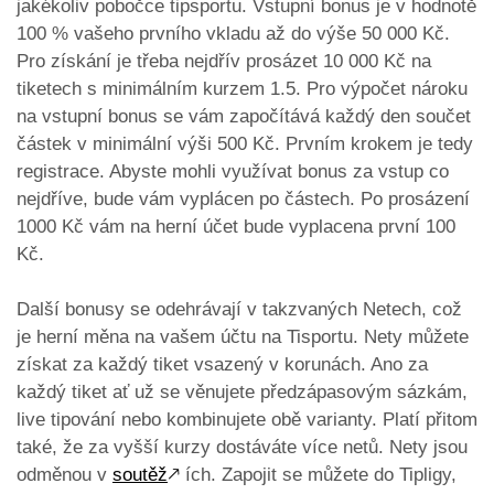
jakékoliv pobočce tipsportu. Vstupní bonus je v hodnotě
100 % vašeho prvního vkladu až do výše 50 000 Kč.
Pro získání je třeba nejdřív prosázet 10 000 Kč na
tiketech s minimálním kurzem 1.5. Pro výpočet nároku
na vstupní bonus se vám započítává každý den součet
částek v minimální výši 500 Kč. Prvním krokem je tedy
registrace. Abyste mohli využívat bonus za vstup co
nejdříve, bude vám vyplácen po částech. Po prosázení
1000 Kč vám na herní účet bude vyplacena první 100
Kč.
Další bonusy se odehrávají v takzvaných Netech, což
je herní měna na vašem účtu na Tisportu. Nety můžete
získat za každý tiket vsazený v korunách. Ano za
každý tiket ať už se věnujete předzápasovým sázkám,
live tipování nebo kombinujete obě varianty. Platí přitom
také, že za vyšší kurzy dostáváte více netů. Nety jsou
odměnou v
soutěž
🡕
ích. Zapojit se můžete do Tipligy,