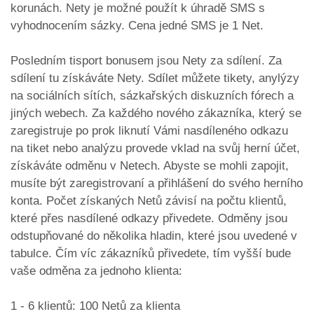
korunách. Nety je možné použít k úhradě SMS s
vyhodnocením sázky. Cena jedné SMS je 1 Net.
Posledním tisport bonusem jsou Nety za sdílení. Za
sdílení tu získáváte Nety. Sdílet můžete tikety, anylýzy
na sociálních sítích, sázkařských diskuzních fórech a
jiných webech. Za každého nového zákazníka, který se
zaregistruje po prok liknutí Vámi nasdíleného odkazu
na tiket nebo analýzu provede vklad na svůj herní účet,
získáváte odměnu v Netech. Abyste se mohli zapojit,
musíte být zaregistrovaní a přihlášení do svého herního
konta. Počet získaných Netů závisí na počtu klientů,
které přes nasdílené odkazy přivedete. Odměny jsou
odstupňované do několika hladin, které jsou uvedené v
tabulce. Čím víc zákazníků přivedete, tím vyšší bude
vaše odměna za jednoho klienta:
1 - 6 klientů: 100 Netů za klienta